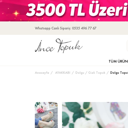
Whatsapp Canlı Sipariş: 0535 496 77 67
TÜM ÜRÜN
Anasayfa
AYAKKABI
Dolgu / Gizli Topuk
Dolgu Topu