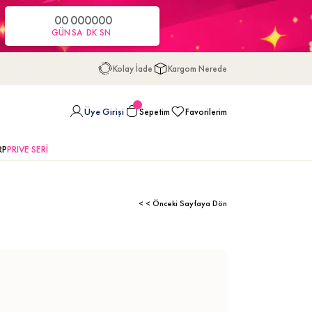
00
00
00
00
GÜN
SA
DK
SN
Kolay İade
Kargom Nerede
Üye Girişi
Sepetim
Favorilerim
RP
PRIVE SERİ
< < Önceki Sayfaya Dön