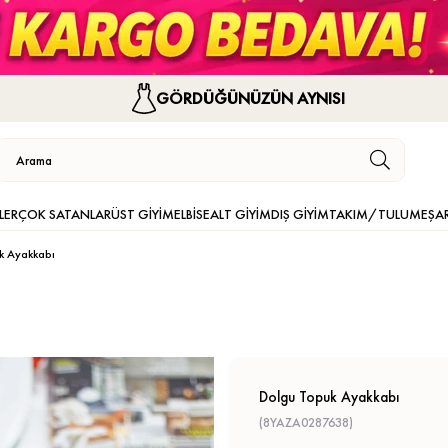
GÖRDÜĞÜNÜZÜN AYNISI
LER
ÇOK SATANLAR
ÜST GİYİM
ELBİSE
ALT GİYİM
DIŞ GİYİM
TAKIM/TULUM
EŞA
k Ayakkabı
Dolgu Topuk Ayakkabı
(8YAZA0287638)