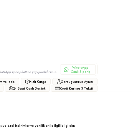
WhatsApp
Canlı Sipariş
sApp sipariş hattına yapıştırabilirsiniz.
m ve İade
Hızlı Kargo
Gördüğünüzün Aynısı
24 Saat Canlı Destek
Kredi Kartına 3 Taksit
ye özel indirimler ve yenilikler ile ilgili bilgi alın