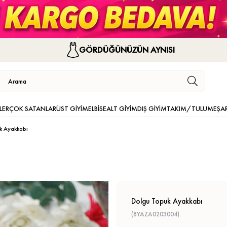
GÖRDÜĞÜNÜZÜN AYNISI
LER
ÇOK SATANLAR
ÜST GİYİM
ELBİSE
ALT GİYİM
DIŞ GİYİM
TAKIM/TULUM
EŞA
k Ayakkabı
Dolgu Topuk Ayakkabı
(8YAZA0203004)