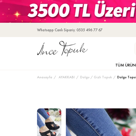
Whatsapp Canlı Sipariş: 0535 496 77 67
TÜM ÜRÜN
Anasayfa
AYAKKABI
Dolgu / Gizli Topuk
Dolgu Topu