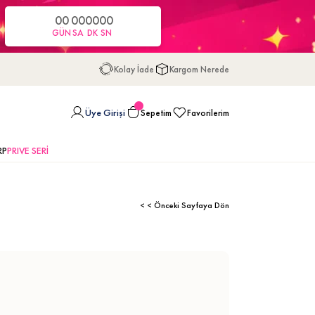
00
00
00
00
GÜN
SA
DK
SN
Kolay İade
Kargom Nerede
Üye Girişi
Sepetim
Favorilerim
RP
PRIVE SERİ
< < Önceki Sayfaya Dön