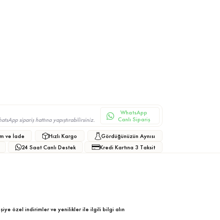
WhatsApp
Canlı Sipariş
sApp sipariş hattına yapıştırabilirsiniz.
m ve İade
Hızlı Kargo
Gördüğünüzün Aynısı
24 Saat Canlı Destek
Kredi Kartına 3 Taksit
ye özel indirimler ve yenilikler ile ilgili bilgi alın