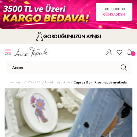
00
00
00
00
GÜN
SA
DK
SN
GÖRDÜĞÜNÜZÜN AYNISI
Çapraz Bant Kısa Topuk ayakkabı
Anasayfa
AYAKKABI
Topuklu Ayakkabı