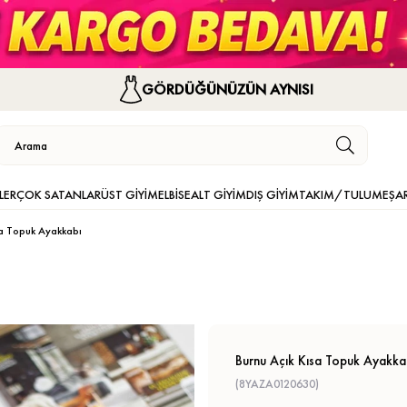
GÖRDÜĞÜNÜZÜN AYNISI
LER
ÇOK SATANLAR
ÜST GİYİM
ELBİSE
ALT GİYİM
DIŞ GİYİM
TAKIM/TULUM
EŞA
sa Topuk Ayakkabı
Burnu Açık Kısa Topuk Ayakka
(8YAZA0120630)