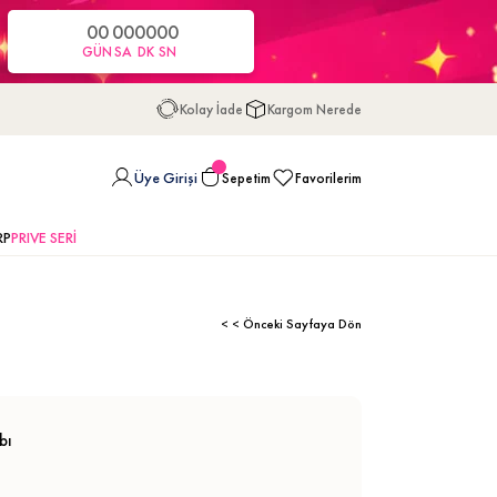
00
00
00
00
GÜN
SA
DK
SN
Kolay İade
Kargom Nerede
Üye Girişi
Sepetim
Favorilerim
RP
PRIVE SERİ
< < Önceki Sayfaya Dön
bı