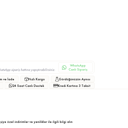
WhatsApp
Canlı Sipariş
sApp sipariş hattına yapıştırabilirsiniz.
m ve İade
Hızlı Kargo
Gördüğünüzün Aynısı
24 Saat Canlı Destek
Kredi Kartına 3 Taksit
ye özel indirimler ve yenilikler ile ilgili bilgi alın