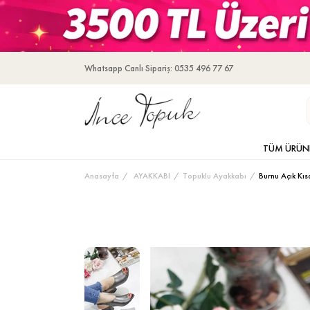
Whatsapp Canlı Sipariş: 0535 496 77 67
TÜM ÜRÜN
Anasayfa
AYAKKABI
Topuklu Ayakkabı
Burnu Açık Kı