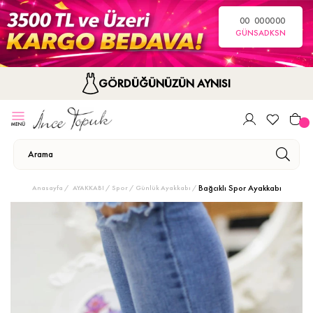
00
00
00
00
GÜN
SA
DK
SN
GÖRDÜĞÜNÜZÜN AYNISI
Bağcıklı Spor Ayakkabı
Anasayfa
AYAKKABI
Spor / Günlük Ayakkabı