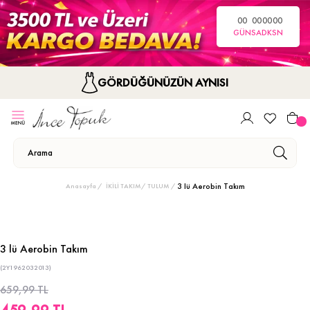
00
00
00
00
GÜN
SA
DK
SN
GÖRDÜĞÜNÜZÜN AYNISI
3 lü Aerobin Takım
Anasayfa
İKİLİ TAKIM/ TULUM
3 lü Aerobin Takım
(2Y1962032013)
659,99 TL