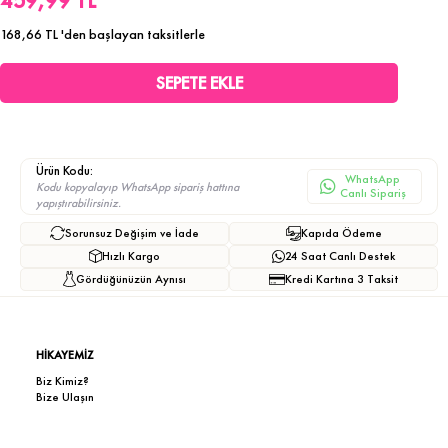
459,99 TL
168,66 TL
'den başlayan taksitlerle
Ürün Kodu:
WhatsApp
Kodu kopyalayıp WhatsApp sipariş hattına
Canlı Sipariş
yapıştırabilirsiniz.
Sorunsuz Değişim ve İade
Kapıda Ödeme
Hızlı Kargo
24 Saat Canlı Destek
Gördüğünüzün Aynısı
Kredi Kartına 3 Taksit
HİKAYEMİZ
Biz Kimiz?
Bize Ulaşın