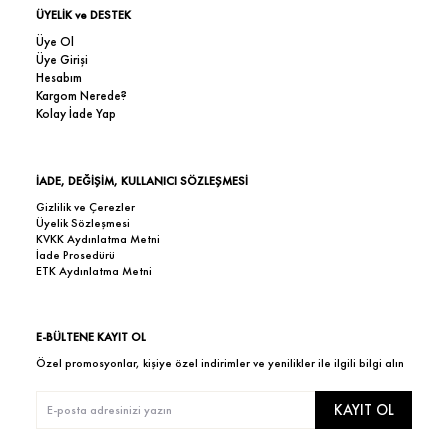
ÜYELİK ve DESTEK
Üye Ol
Üye Girişi
Hesabım
Kargom Nerede?
Kolay İade Yap
İADE, DEĞİŞİM, KULLANICI SÖZLEŞMESİ
Gizlilik ve Çerezler
Üyelik Sözleşmesi
KVKK Aydınlatma Metni
İade Prosedürü
ETK Aydınlatma Metni
E-BÜLTENE KAYIT OL
Özel promosyonlar, kişiye özel indirimler ve yenilikler ile ilgili bilgi alın
KAYIT OL